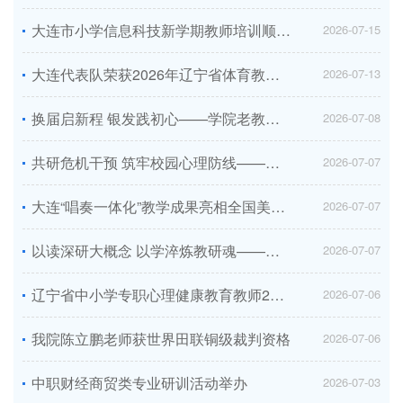
大连市小学信息科技新学期教师培训顺利开展
2026-07-15
大连代表队荣获2026年辽宁省体育教师教学技能大赛团体冠军
2026-07-13
换届启新程 银发践初心——学院老教授协会召开第八届理事会换届暨理事工作会议...
2026-07-08
共研危机干预 筑牢校园心理防线——辽宁省心理健康教育李玉荣名师工作室第十一次研修活动圆满举行...
2026-07-07
大连“唱奏一体化”教学成果亮相全国美育教学研讨会
2026-07-07
以读深研大概念 以学淬炼教研魂——高中研训中心开展第二期读书分享活动...
2026-07-07
辽宁省中小学专职心理健康教育教师2026年第二期实践培训（大连站）圆满举办...
2026-07-06
我院陈立鹏老师获世界田联铜级裁判资格
2026-07-06
中职财经商贸类专业研训活动举办
2026-07-03