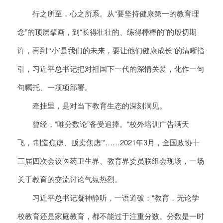
行之所至，心之所系。从“要坚持健康第一的教育理
念”的顶层擘画，到“长得壮壮的、练得棒棒的”的殷切期
许，再到“‘小’是我们的未来，要让他们健康成长”的清晰指
引，习近平总书记把对祖国下一代的深情关爱，化作一句
句嘱托、一项项部署。
牵挂里，是对当下教育生态的深刻洞见。
曾经，“唯分数论”备受追捧。“校外培训广告满天
飞，‘制造焦虑、贩卖焦虑’”……2021年3月，全国政协十
三届四次会议医药卫生界、教育界委员联组会现场，一场
关于教育的交流讨论气氛热烈。
习近平总书记凝神静听，一语道破：“教育，无论学
校教育还是家庭教育，都不能过于注重分数。分数是一时