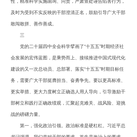
性，精准科学实施函询、问责，严肃查处诬告陷害行为，
及时为受到不实反映的干部澄清正名，鼓励引导广大干部
敢闯敢拼、善作善成。
三
党的二十届四中全会科学擘画了“十五五”时期经济社
会发展的宏伟蓝图，是乘势而上、接续推进中国式现代化
建设的又一次总动员、总部署。落实“十五五”时期目标任
务，需要广大干部挺膺担当、奋勇争先。要以更高标准、
更实举措、更大力度树立正确选人用人导向，引导激励干
部树立和践行正确政绩观，汇聚起克难关、战风险、迎挑
战的磅礴力量。
第一，强化政治引领。政治标准是硬杠杠。习近平总
书记强调，我们党对干部的要求，首先是政治上的要求。