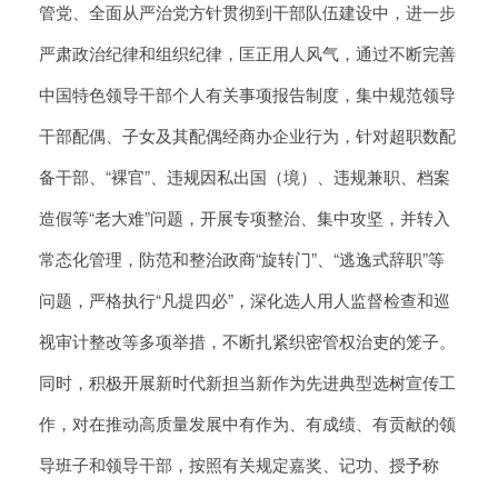
管党、全面从严治党方针贯彻到干部队伍建设中，进一步
严肃政治纪律和组织纪律，匡正用人风气，通过不断完善
中国特色领导干部个人有关事项报告制度，集中规范领导
干部配偶、子女及其配偶经商办企业行为，针对超职数配
备干部、“裸官”、违规因私出国（境）、违规兼职、档案
造假等“老大难”问题，开展专项整治、集中攻坚，并转入
常态化管理，防范和整治政商“旋转门”、“逃逸式辞职”等
问题，严格执行“凡提四必”，深化选人用人监督检查和巡
视审计整改等多项举措，不断扎紧织密管权治吏的笼子。
同时，积极开展新时代新担当新作为先进典型选树宣传工
作，对在推动高质量发展中有作为、有成绩、有贡献的领
导班子和领导干部，按照有关规定嘉奖、记功、授予称