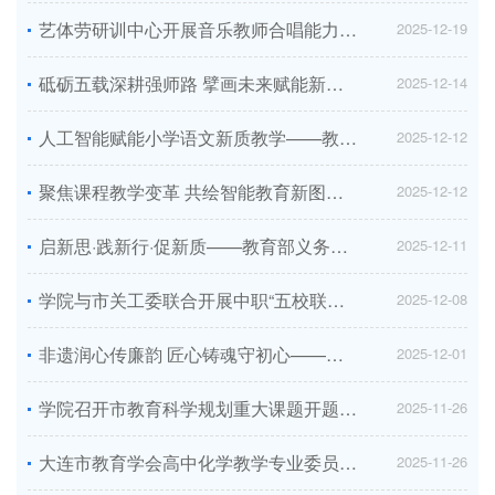
艺体劳研训中心开展音乐教师合唱能力提升第五十九期培训
2025-12-19
砥砺五载深耕强师路 擘画未来赋能新征程——大连市举行“十四五”教师教育工作总结暨校本研修内涵发展主题培训会议...
2025-12-14
人工智能赋能小学语文新质教学——教育部义务教育教学改革大连实验区举办小学课堂创新实践推进会...
2025-12-12
聚焦课程教学变革 共绘智能教育新图景——教育部义务教育教学改革大连实验区初中深化课程教学改革推进会圆满结束...
2025-12-12
启新思·践新行·促新质——教育部义务教育教学改革大连实验区小学课堂教学创新实践推进会圆满落幕...
2025-12-11
学院与市关工委联合开展中职“五校联动”宪法学习大思政课展示活动
2025-12-08
非遗润心传廉韵 匠心铸魂守初心——学院纪委组织开展“非遗润心·廉韵铸魂”主题教育活动...
2025-12-01
学院召开市教育科学规划重大课题开题报告会
2025-11-26
大连市教育学会高中化学教学专业委员会成立大会圆满举行
2025-11-26